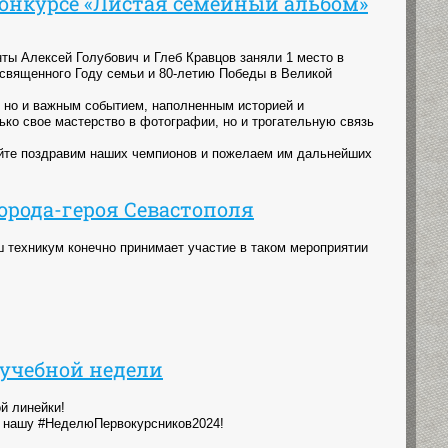
конкурсе «Листая семейный альбом»
ты Алексей Голубович и Глеб Кравцов заняли 1 место в
священного Году семьи и 80-летию Победы в Великой
, но и важным событием, наполненным историей и
ько свое мастерство в фотографии, но и трогательную связь
йте поздравим наших чемпионов и пожелаем им дальнейших
рода-героя Севастополя
ш техникум конечно принимает участие в таком мероприятии
 учебной недели
й линейки!
ли нашу #НеделюПервокурсников2024!