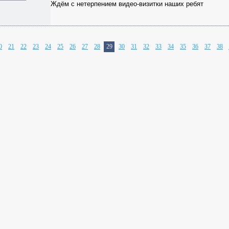
Ждём с нетерпением видео-визитки наших ребят
0
21
22
23
24
25
26
27
28
29
30
31
32
33
34
35
36
37
38