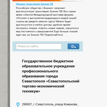
Прямая трансляция Знание.ТВ
Российское общество «Знание» запускает
круглосуточную трансляцию Знание.ТВ! Все самые
яркие события Международной выставки-форума
«Россия» и выступления выдающихся людей нашей
страны вы увидите именно здесь! Можно будет
круглосуточно в любое для вас удобное время
послушать лекции, освоить новые навыки, окунуться в
мир постоянного саморазвития! Ещё больше знаний
ждёт вас на Знание.ТВ! Подключайтесь!
Государственное бюджетное
образовательное учреждение
профессионального
образования города
Севастополя «Севастопольский
торгово-экономический
техникум»
299007, г. Севастополь, улица Кожанова,